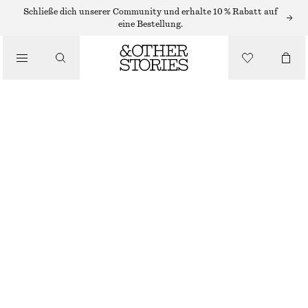
Schließe dich unserer Community und erhalte 10 % Rabatt auf
GÜRTEL
eine Bestellung.
/
ACCESSOIRES
LEDERGÜRTEL
€ 25
€ 49
NICHT MEHR VORRÄTIG
ROT
+
7
XS/S
M/L
Größentabelle
GRÖSSE