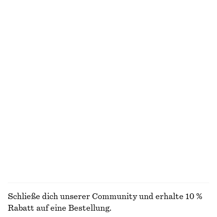
Neu
+
1
+
8
Gesmoktes Minikleid aus Baumwoll-Popeline
Hemd aus Baumwolle mit gebundener Taille
€ 69
€ 79
Neu
Neu
100% BAUMWOLLE
100% BAUMWOLLE
T-Shirt mit Rundhalsausschnitt
Pink Noon Handcreme
€ 15
€ 22
€ 7
Letzte Chance
30 ML | € 233.33 / 1 L
100% BAUMWOLLE
10 Düfte
+
1
ALLE GÜRTEL ENTDECKEN
Schließe dich unserer Community und erhalte 10 %
Rabatt auf eine Bestellung.