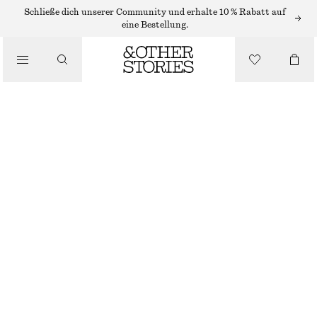
FLACHE SANDALEN
Schließe dich unserer Community und erhalte 10 % Rabatt auf
eine Bestellung.
/
SANDALEN
SLINGBACK-SANDALEN AUS LEDER
€ 119
/
SCHUHE
BRAUN
35
36
37
38
39
40
41
42
Größentabelle
GRÖSSE