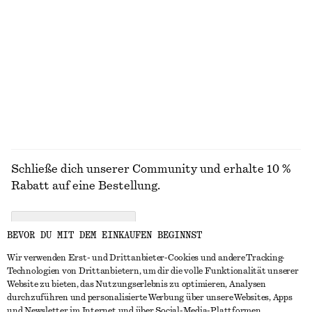
Armreifen im Set
Minikleid aus Leinen
€ 39
€ 79
Neu
100% LEINEN
ALLE SANDALEN ENTDECKEN
Schließe dich unserer Community und erhalte 10 %
Rabatt auf eine Bestellung.
CREATE ACCOUNT
BEVOR DU MIT DEM EINKAUFEN BEGINNST
Wir verwenden Erst- und Drittanbieter-Cookies und andere Tracking-
Technologien von Drittanbietern, um dir die volle Funktionalität unserer
IN KONTAKT TRETEN
Website zu bieten, das Nutzungserlebnis zu optimieren, Analysen
durchzuführen und personalisierte Werbung über unsere Websites, Apps
Kontakt
Instagram
und Newsletter im Internet und über Social-Media-Plattformen