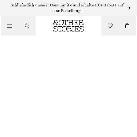
KETTEN
Schließe dich unserer Community und erhalte 10 % Rabatt auf
eine Bestellung.
/
SCHMUCK
/
LANGE KETTE MIT ANHÄNGER
ACCESSOIRES
€ 29
NICHT MEHR VORRÄTIG
GOLD
ONESIZE
GRÖSSE