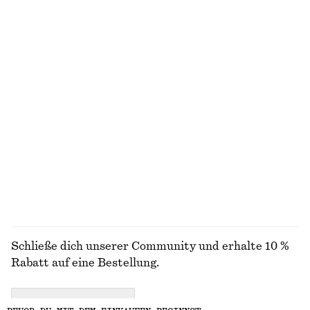
100% BAUMWOLLE
Wickel-Hemdkleid in Minilänge
Gestreiftes Oversized-T-Shirt aus Baumwolle
€ 99
€ 39
100% BAUMWOLLE
100% BIOBAUMWOLLE
Creolen und Ohrhänger im Set
Geripptes Tanktop
€ 29
€ 59
ALLE SCHMUCK ENTDECKEN
Schließe dich unserer Community und erhalte 10 %
Rabatt auf eine Bestellung.
CREATE ACCOUNT