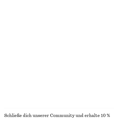
NICHT DAS, WONACH DU SUCHST?
ENTDECKE UNSERE KOLLEKTIONEN
STRICK
KLEIDER
ACCESSOIRES
JACKEN &
MÄNTEL
Schließe dich unserer Community und erhalte 10 %