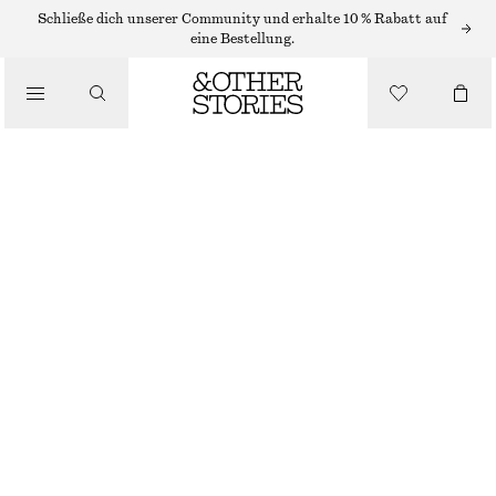
Schließe dich unserer Community und erhalte 10 % Rabatt auf
eine Bestellung.
BEKLEIDUNG
SOCKEN AUS MESH
€ 12
BRAUN
36/38
39/41
Größentabelle
GRÖSSE