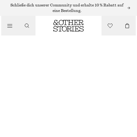
NEW BALANCE SNEAKER
Schließe dich unserer Community und erhalte 10 % Rabatt auf
eine Bestellung.
/
NEW BALANCE 204L SNEAKER
SNEAKER
€ 140
/
SCHUHE
BEIGE
36
37
38
38.5
39.5
40.5
Größentabelle
GRÖSSE