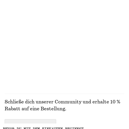
10 Düfte
Oberteil mit Bindedetail vorne
Kastenförmiges T-Shirt aus Baumwolle
€ 59
€ 25
100% BIOBAUMWOLLE
+
6
Tailliertes Baumwollhemd
Hose aus Satin
€ 89
€ 89
100% BAUMWOLLE
+
1
ALLE SNEAKER ENTDECKEN
Schließe dich unserer Community und erhalte 10 %
Rabatt auf eine Bestellung.
CREATE ACCOUNT