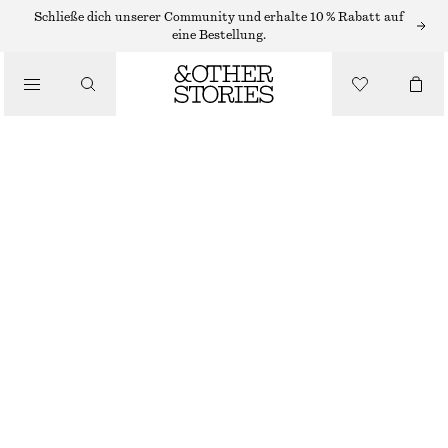
Schließe dich unserer Community und erhalte 10 % Rabatt auf
/
eine Bestellung.
BLUSEN & HEMDEN
OVERSIZED-BLUSE MIT PUFFÄRMELN
€ 79
/
BEKLEIDUNG
NICHT MEHR VORRÄTIG
TAUBENBLAUER BLUMENPRINT
32
34
36
38
40
42
44