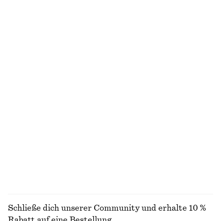
Ärmelloses Oberteil mit Wasserfallausschnitt
Ausgestelltes Midikleid aus Leinen
€ 59
€ 99
Neu
100% LEINEN
Midikleid mit mit Bindeband an der Taille
Topfhut aus geflochtenem Stroh
€ 89
€ 39
Ärmelloses Midikleid aus Satin
Kastenförmiges T-Shirt aus Baumwolle
€ 99
€ 25
100% BIOBAUMWOLLE
+
9
+
7
ALLE BLUSEN & HEMDEN ENTDECKEN
Schließe dich unserer Community und erhalte 10 %
Rabatt auf eine Bestellung.