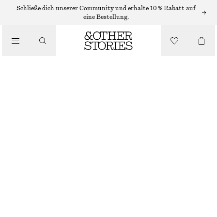
SONNENBRILLEN
Schließe dich unserer Community und erhalte 10 % Rabatt auf
eine Bestellung.
/
OVERSIZED-SONNENBRILLE MIT SCHMALEM RAHMEN
ACCESSOIRES
€ 35
NICHT MEHR VORRÄTIG
SCHILDPATT/ROSA
ONESIZE
GRÖSSE