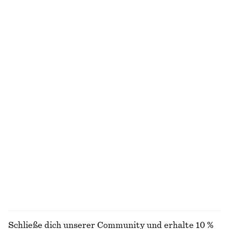
€ 69
€ 99
Neu
Neu
100% BAUMWOLLE
Hose aus Satin
Ausgestelltes Midikleid aus Leinen
€ 89
€ 99
Neu
Neu
+
1
100% LEINEN
Tailliertes Baumwollhemd
Kastenförmiges T-Shirt aus Baumwolle
€ 89
€ 25
Neu
100% BIOBAUMWOLLE
+
5
100% BAUMWOLLE
ALLE SONNENBRILLEN ENTDECKEN
Schließe dich unserer Community und erhalte 10 %