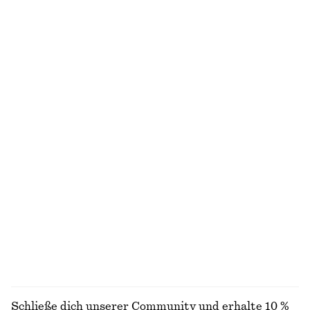
+
6
Geripptes Midikleid
Midikleid aus Baumwolle
€ 89
€ 79
Neu
100% BAUMWOLLE
100% BIOBAUMWOLLE
Midikleid im Fit-and-Flare-Stil
Hose aus Satin
€ 99
€ 89
Neu
Neu
+
1
Karierter Trenchcoat mit Schnallengürtel
Carcoat mit Gürtel
€ 179
€ 149
100% BAUMWOLLE
ALLE BLUSEN & HEMDEN ENTDECKEN
Schließe dich unserer Community und erhalte 10 %