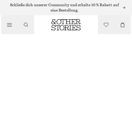
Schließe dich unserer Community und erhalte 10 % Rabatt auf
/
eine Bestellung.
BLUSEN & HEMDEN
BEDRUCKTE SEIDENMIX-BLUSE
€ 99
/
BEKLEIDUNG
NICHT MEHR VORRÄTIG
SCHWARZ/GEBLÜMT
32
34
36
38
40
42
44