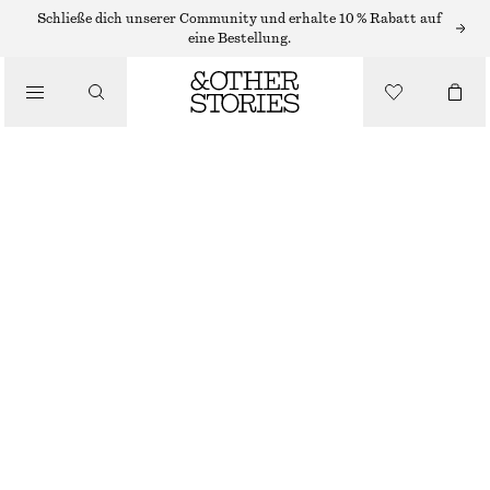
Schließe dich unserer Community und erhalte 10 % Rabatt auf
eine Bestellung.
/
OBERTEILE & T-SHIRTS
RIPPSTRICK-TANKTOP MIT KRAGEN
€ 29
€ 79
LETZTE CHANCE
/
BEKLEIDUNG
HELLGELB
XS
S
M
L