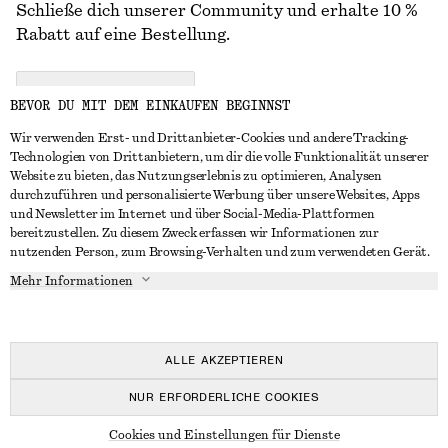
Schließe dich unserer Community und erhalte 10 %
Rabatt auf eine Bestellung.
CREATE ACCOUNT
BEVOR DU MIT DEM EINKAUFEN BEGINNST
Wir verwenden Erst- und Drittanbieter-Cookies und andere Tracking-
Technologien von Drittanbietern, um dir die volle Funktionalität unserer
IN KONTAKT TRETEN
Website zu bieten, das Nutzungserlebnis zu optimieren, Analysen
durchzuführen und personalisierte Werbung über unsere Websites, Apps
Kontakt
Instagram
und Newsletter im Internet und über Social-Media-Plattformen
KUNDENSERVICE
bereitzustellen. Zu diesem Zweck erfassen wir Informationen zur
Storefinder
Pinterest
nutzenden Person, zum Browsing-Verhalten und zum verwendeten Gerät.
Zahlung
INFO
Affiliates
Facebook
Mehr Informationen
Lieferung
Über uns
Karriere
YouTube
Rückgabe und Rückerstattung
In Vorbereitung
Presse
TikTok
Widerrufsrecht
ALLE AKZEPTIEREN
Häufig gestellte Fragen
NUR ERFORDERLICHE COOKIES
Größentabelle
© 2026 & OTHER STORIES
Cookies und Einstellungen für Dienste
Studierendenrabatt