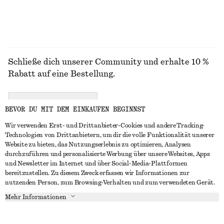
Schließe dich unserer Community und erhalte 10 %
Rabatt auf eine Bestellung.
CREATE ACCOUNT
BEVOR DU MIT DEM EINKAUFEN BEGINNST
Wir verwenden Erst- und Drittanbieter-Cookies und andere Tracking-
Technologien von Drittanbietern, um dir die volle Funktionalität unserer
IN KONTAKT TRETEN
Website zu bieten, das Nutzungserlebnis zu optimieren, Analysen
durchzuführen und personalisierte Werbung über unsere Websites, Apps
Kontakt
Instagram
und Newsletter im Internet und über Social-Media-Plattformen
KUNDENSERVICE
bereitzustellen. Zu diesem Zweck erfassen wir Informationen zur
Storefinder
Pinterest
nutzenden Person, zum Browsing-Verhalten und zum verwendeten Gerät.
Zahlung
INFO
Affiliates
Facebook
Mehr Informationen
Lieferung
Über uns
Karriere
YouTube
Rückgabe und Rückerstattung