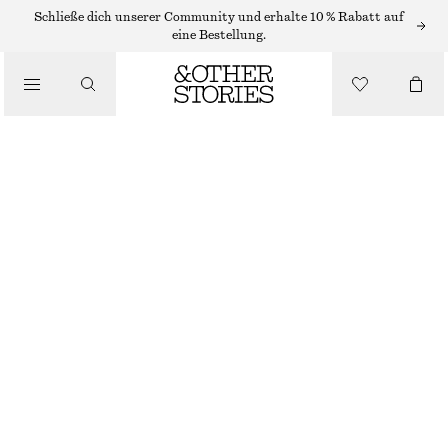
Schließe dich unserer Community und erhalte 10 % Rabatt auf
eine Bestellung.
/
OBERTEILE & T-SHIRTS
DURCHSCHEINENDES OBERTEIL AUS MERINOWOLLE
€ 49
€ 69
NICHT MEHR VORRÄTIG
/
BEKLEIDUNG
DUNKELROT
XS
S
M
L