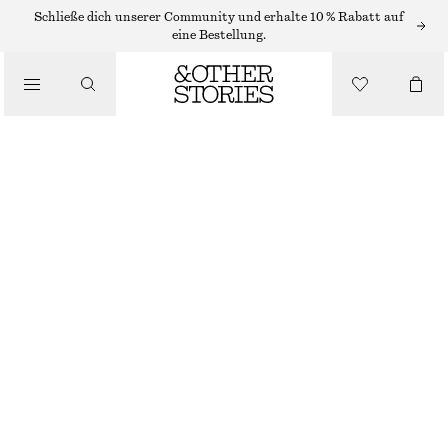
Schließe dich unserer Community und erhalte 10 % Rabatt auf
/
eine Bestellung.
BLUSEN & HEMDEN
DURCHSCHEINENDE BLUSE MIT SCHÖSSCHEN
€ 39
€ 89
/
BEKLEIDUNG
NICHT MEHR VORRÄTIG
TERRAKOTTA-MUSTER
32
34
36
38
40
42
44