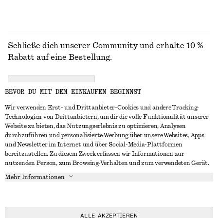
Schließe dich unserer Community und erhalte 10 %
Rabatt auf eine Bestellung.
CREATE ACCOUNT
BEVOR DU MIT DEM EINKAUFEN BEGINNST
Wir verwenden Erst- und Drittanbieter-Cookies und andere Tracking-
Technologien von Drittanbietern, um dir die volle Funktionalität unserer
IN KONTAKT TRETEN
Website zu bieten, das Nutzungserlebnis zu optimieren, Analysen
durchzuführen und personalisierte Werbung über unsere Websites, Apps
Kontakt
Instagram
und Newsletter im Internet und über Social-Media-Plattformen
KUNDENSERVICE
bereitzustellen. Zu diesem Zweck erfassen wir Informationen zur
Storefinder
Pinterest
nutzenden Person, zum Browsing-Verhalten und zum verwendeten Gerät.
Zahlung
INFO
Affiliates
Facebook
Mehr Informationen
Lieferung
Über uns
Karriere
YouTube
Rückgabe und Rückerstattung
In Vorbereitung
Presse
TikTok
Widerrufsrecht
ALLE AKZEPTIEREN