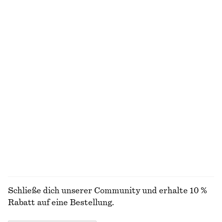
€ 12
€ 29
€ 25
€ 59
Letzte Chance
Letzte Chance
Ärmelloses Oberteil mit Stehkragen
Langarmshirt aus Jersey
€ 15
€ 35
€ 19
€ 49
Letzte Chance
Letzte Chance
Rippstrick-Tanktop
Kurzärmlige Rippstrickjacke
€ 35
€ 49
€ 25
€ 59
Letzte Chance
Letzte Chance
+
2
ALLE OBERTEILE & T-SHIRTS ENTDECKEN
Schließe dich unserer Community und erhalte 10 %
Rabatt auf eine Bestellung.