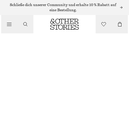
/
Schließe dich unserer Community und erhalte 10 % Rabatt auf
OBERTEILE & T-SHIRTS
eine Bestellung.
SCHMAL GESCHNITTENES T-SHIRT
€ 15
€ 39
/
LETZTE CHANCE
BEKLEIDUNG
VIOLETT/GESTREIFT
XS
S
M
L