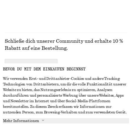
Schließe dich unserer Community und erhalte 10 %
Rabatt auf eine Bestellung.
CREATE ACCOUNT
BEVOR DU MIT DEM EINKAUFEN BEGINNST
Wir verwenden Erst- und Drittanbieter-Cookies und andere Tracking-
Technologien von Drittanbietern, um dir die volle Funktionalität unserer
IN KONTAKT TRETEN
Website zu bieten, das Nutzungserlebnis zu optimieren, Analysen
durchzuführen und personalisierte Werbung über unsere Websites, Apps
Kontakt
Instagram
und Newsletter im Internet und über Social-Media-Plattformen
KUNDENSERVICE
bereitzustellen. Zu diesem Zweck erfassen wir Informationen zur
Storefinder
Pinterest
nutzenden Person, zum Browsing-Verhalten und zum verwendeten Gerät.
Zahlung
INFO
Affiliates
Facebook
Mehr Informationen
Lieferung
Über uns
Karriere
YouTube