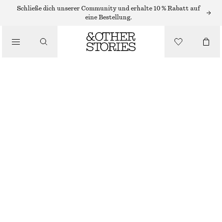
Schließe dich unserer Community und erhalte 10 % Rabatt auf
eine Bestellung.
BEKLEIDUNG
WEICHE WOLLSOCKEN
€ 29
WEINROT
36/38
39/41
Größentabelle
GRÖSSE