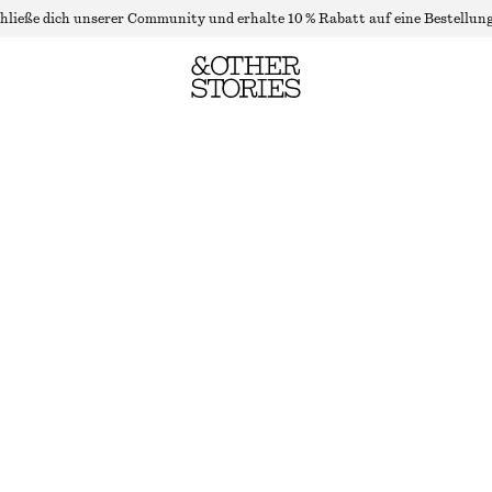
hließe dich unserer Community und erhalte 10 % Rabatt auf eine Bestellung
KURZES TRÄGERTOP
NICHT MEHR VORRÄTIG
BRAUN
32
34
36
38
40
42
44
Größentabelle
GRÖSSE