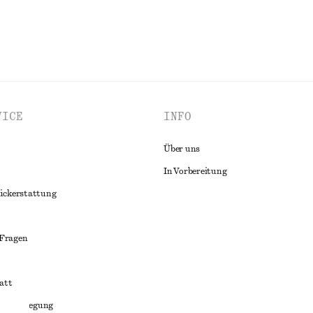
VICE
INFO
Über uns
In Vorbereitung
ückerstattung
 Fragen
att
liktbeilegung