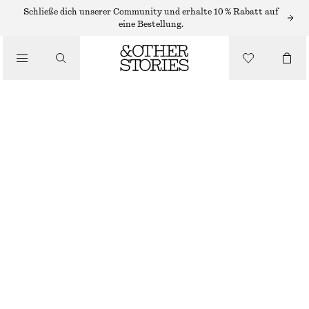
STIEFELETTEN
Schließe dich unserer Community und erhalte 10 % Rabatt auf
eine Bestellung.
/
STIEFEL
ANKLE BOOTS AUS LEDER MIT STRETCH-ANTEIL
€ 179
/
SCHUHE
SCHWARZ/LEDER
35
36
37
38
39
40
41
42
Größentabelle
GRÖSSE