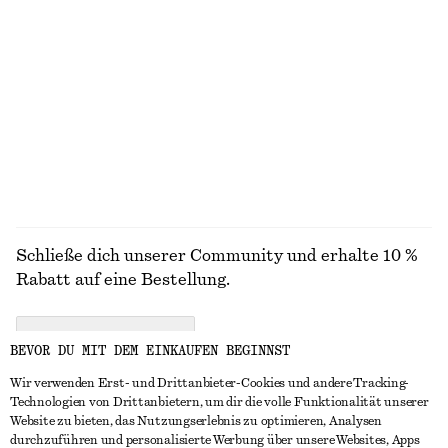
+
5
Rippstrick-Tanktop
Rippstrick-Poloshirt aus Merinowolle
€ 49
€ 79
100 % Merinowolle
+
2
ALLE STIEFEL ENTDECKEN
Schließe dich unserer Community und erhalte 10 %
Rabatt auf eine Bestellung.
CREATE ACCOUNT
BEVOR DU MIT DEM EINKAUFEN BEGINNST
Wir verwenden Erst- und Drittanbieter-Cookies und andere Tracking-
Technologien von Drittanbietern, um dir die volle Funktionalität unserer
IN KONTAKT TRETEN
Website zu bieten, das Nutzungserlebnis zu optimieren, Analysen
durchzuführen und personalisierte Werbung über unsere Websites, Apps