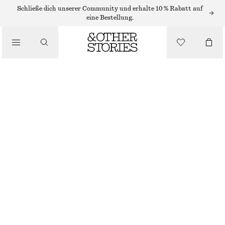
ELEGANTE HOSEN
Schließe dich unserer Community und erhalte 10 % Rabatt auf
eine Bestellung.
/
HOSEN
ELEGANTE SATINHOSE IN LOCKERER PASSFORM
/
€ 99
BEKLEIDUNG
NICHT MEHR VORRÄTIG
BEIGE
32
34
36
38
40
42
44