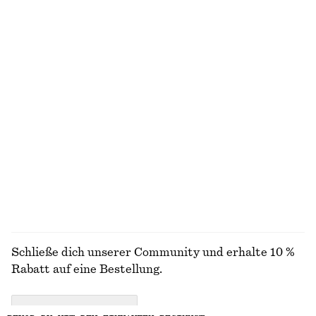
NICHT DAS, WONACH DU SUCHST?
ENTDECKE UNSERE KOLLEKTIONEN
STRICK
KLEIDER
ACCESSOIRES
JACKEN &
MÄNTEL
Schließe dich unserer Community und erhalte 10 %
Rabatt auf eine Bestellung.
CREATE ACCOUNT