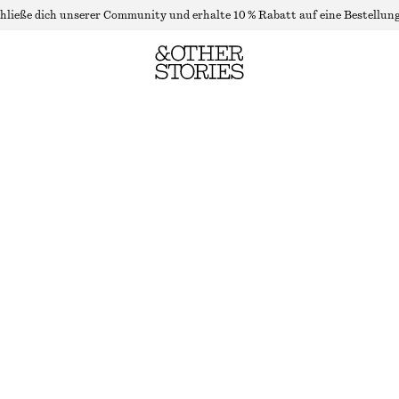
hließe dich unserer Community und erhalte 10 % Rabatt auf eine Bestellung
BLUSE MIT BINDEDETAIL VORNE
NICHT MEHR VORRÄTIG
WEISS
32
34
36
38
40
42
44
Größentabelle
GRÖSSE