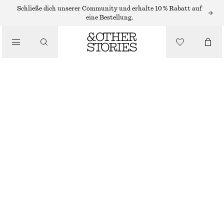
MAXIKLEIDER
Schließe dich unserer Community und erhalte 10 % Rabatt auf
eine Bestellung.
/
KLEIDER
MAXIKLEID AUS SEIDE MIT V-AUSSCHNITT
/
€ 175
€ 279
BEKLEIDUNG
LETZTE CHANCE
SCHWARZ/GRÜN GEBLÜMT
32
34
36
38
40
42
44