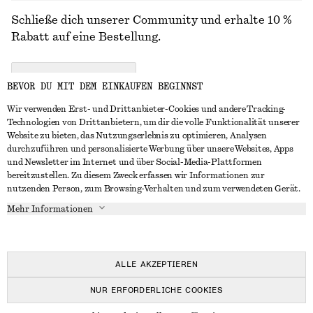
Schließe dich unserer Community und erhalte 10 %
Rabatt auf eine Bestellung.
CREATE ACCOUNT
BEVOR DU MIT DEM EINKAUFEN BEGINNST
Wir verwenden Erst- und Drittanbieter-Cookies und andere Tracking-
Technologien von Drittanbietern, um dir die volle Funktionalität unserer
IN KONTAKT TRETEN
Website zu bieten, das Nutzungserlebnis zu optimieren, Analysen
durchzuführen und personalisierte Werbung über unsere Websites, Apps
Kontakt
Instagram
und Newsletter im Internet und über Social-Media-Plattformen
KUNDENSERVICE
bereitzustellen. Zu diesem Zweck erfassen wir Informationen zur
Storefinder
Pinterest
nutzenden Person, zum Browsing-Verhalten und zum verwendeten Gerät.
Zahlung
INFO
Affiliates
Facebook
Mehr Informationen
Lieferung
Über uns
Karriere
YouTube
Rückgabe und Rückerstattung
In Vorbereitung
Presse
TikTok
Widerrufsrecht
ALLE AKZEPTIEREN
Häufig gestellte Fragen
NUR ERFORDERLICHE COOKIES
Größentabelle
© 2026 & OTHER STORIES