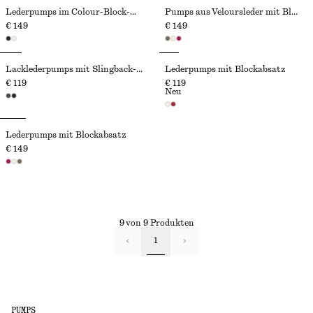
Lederpumps im Colour-Block-Design
Pumps aus Veloursleder mit Blockabsatz
€ 149
€ 149
Lacklederpumps mit Slingback-Riemen
Lederpumps mit Blockabsatz
€ 119
€ 119
Neu
Lederpumps mit Blockabsatz
€ 149
9 von 9 Produkten
1
PUMPS