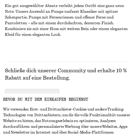
Ein gut ausgewählter Absatz verleiht jedem Outfit eine ganz neue
Note. Unsere Auswahl an Pumps umfasst Klassiker mit spitzer
Zehenpartie, Pumps mit Fersenriemen und offener Ferse und
Pantoletten – alle mit einem durchdachten, dezenten Finish.
Kombiniere sie mit einer Hose mit weitem Bein oder einem eleganten
Kleid für einen eleganten Look.
Schließe dich unserer Community und erhalte 10 %
Rabatt auf eine Bestellung.
CREATE ACCOUNT
BEVOR DU MIT DEM EINKAUFEN BEGINNST
Wir verwenden Erst- und Drittanbieter-Cookies und andere Tracking-
Technologien von Drittanbietern, um dir die volle Funktionalität unserer
IN KONTAKT TRETEN
Website zu bieten, das Nutzungserlebnis zu optimieren, Analysen
durchzuführen und personalisierte Werbung über unsere Websites, Apps
Kontakt
Instagram
und Newsletter im Internet und über Social-Media-Plattformen
KUNDENSERVICE