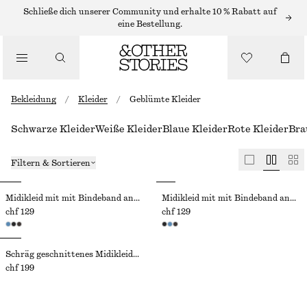
Schließe dich unserer Community und erhalte 10 % Rabatt auf
eine Bestellung.
Bekleidung
/
Kleider
/
Geblümte Kleider
Schwarze Kleider
Weiße Kleider
Blaue Kleider
Rote Kleider
Bra
Filtern & Sortieren
Midikleid mit mit Bindeband an der Taille
Midikleid mit mit Bindeband an der Taille
chf 129
chf 129
Schräg geschnittenes Midikleid mit Spitze
chf 199