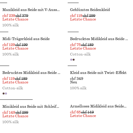
Maxikleid aus Seide mit V-Ausschnitt
Geblümtes Seidenkleid
chf 239
chf 379
chf 119
chf 299
Letzte Chance
Letzte Chance
100% silk
Midi-Trägerkleid aus Seide
Bedrucktes Midikleid aus Seide und Baumwolle
chf 129
chf 199
chf 75
chf 189
Letzte Chance
Letzte Chance
100% silk
Cotton-silk
Bedrucktes Midikleid aus Seide und Baumwolle
Kleid aus Seide mit Twist-Effekt
chf 119
chf 189
chf 349
Letzte Chance
Neu
Cotton-silk
100% silk
Ärmelloses Midikleid aus Seidenmischung
Minikleid aus Seide mit Schleifenkragen
chf 65
chf 149
chf 149
chf 299
Letzte Chance
Letzte Chance
100% silk