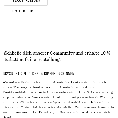
BLAUE KLEIDER
ROTE KLEIDER
BRAUNE KLEIDER
GEBLÜMTE KLEIDER
SEIDENKLEIDER
Schließe dich unserer Community und erhalte 10 %
SATINKLEIDER
Rabatt auf eine Bestellung.
BAUMWOLLKLEIDER
BEVOR SIE MIT DEM SHOPPEN BEGINNEN
GESTREIFTE KLEIDER
CREATE ACCOUNT
Wir nutzen Erstanbieter- und Drittanbieter-Cookies, darunter auch
JERSEY-KLEIDER
andere Tracking-Technologien von Drittanbietern, um die volle
Funktionalität unserer Website zu gewährleisten, deine Nutzererfahrung
IN KONTAKT TRETEN
zu personalisieren, Analysen durchzuführen und personalisierte Werbung
auf unseren Websites, in unseren Apps und Newslettern im Internet und
Kontakt
Instagram
über Social-Media-Plattformen bereitzustellen. Zu diesem Zweck sammeln
KUNDENSERVICE
wir Informationen über Benutzer, ihr Surfverhalten und die verwendeten
Storefinder
Pinterest
Geräte.