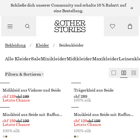
Schließe dich unserer Community und erhalte 10 % Rabatt auf
eine Bestellung.
Bekleidung
/
Kleider
/
Seidenkleider
Alle Kleider
Sale
Minikleider
Midikleider
Maxikleider
Leinenkl
Filtern & Sortieren
Midikleid aus Viskose und Seide
Trägerkleid aus Seide
chf 129
chf 199
chf 289
Letzte Chance
100% silk
Minikleid aus Seide mit Raffungen
Minikleid aus Seide mit Raffungen
chf 159
chf 199
chf 129
chf 199
Letzte Chance
Letzte Chance
100% silk
100% silk