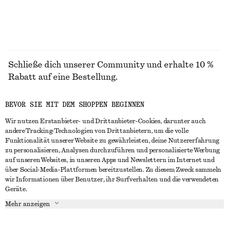
Schließe dich unserer Community und erhalte 10 %
Rabatt auf eine Bestellung.
BEVOR SIE MIT DEM SHOPPEN BEGINNEN
CREATE ACCOUNT
Wir nutzen Erstanbieter- und Drittanbieter-Cookies, darunter auch
andere Tracking-Technologien von Drittanbietern, um die volle
Funktionalität unserer Website zu gewährleisten, deine Nutzererfahrung
IN KONTAKT TRETEN
zu personalisieren, Analysen durchzuführen und personalisierte Werbung
auf unseren Websites, in unseren Apps und Newslettern im Internet und
Kontakt
Instagram
über Social-Media-Plattformen bereitzustellen. Zu diesem Zweck sammeln
KUNDENSERVICE
wir Informationen über Benutzer, ihr Surfverhalten und die verwendeten
Storefinder
Pinterest
Geräte.
Zahlung
INFO
Affiliates
Facebook
Mehr anzeigen
Lieferung
Über uns
Karriere
YouTube
Rückgabe und Rückerstattung