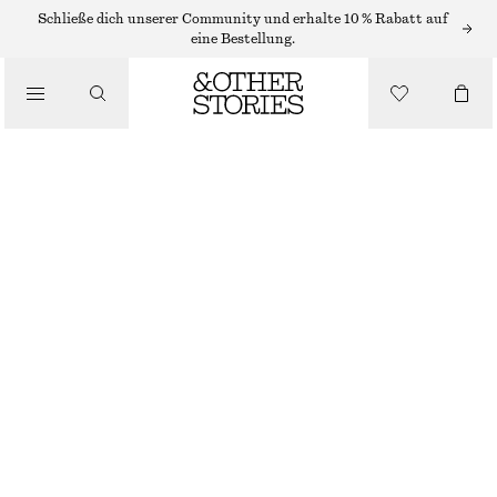
MIDIKLEIDER
Schließe dich unserer Community und erhalte 10 % Rabatt auf
eine Bestellung.
/
KLEIDER
MIDIKLEID MIT MIT BINDEBAND AN DER TAILLE
/
CHF 129
BEKLEIDUNG
SCHWARZ/GEBLÜMT
32
34
36
38
40
42
44
Größentabelle
GRÖSSE