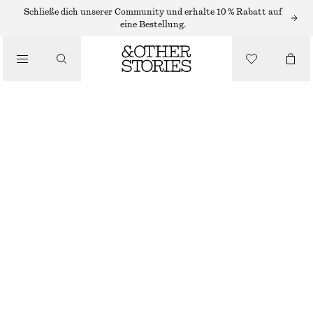
MINIKLEIDER
Schließe dich unserer Community und erhalte 10 % Rabatt auf
eine Bestellung.
/
KLEIDER
MINIKLEID AUS SEIDE MIT RAFFUNGEN
/
CHF 129
CHF 199
BEKLEIDUNG
LETZTE CHANCE
BRONZE
32
34
36
38
40
42
44