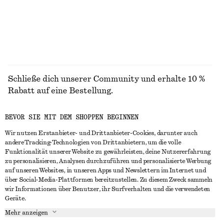
ALLE KLEIDER ENTDECKEN
Schließe dich unserer Community und erhalte 10 %
Rabatt auf eine Bestellung.
BEVOR SIE MIT DEM SHOPPEN BEGINNEN
CREATE ACCOUNT
Wir nutzen Erstanbieter- und Drittanbieter-Cookies, darunter auch
andere Tracking-Technologien von Drittanbietern, um die volle
Funktionalität unserer Website zu gewährleisten, deine Nutzererfahrung
IN KONTAKT TRETEN
zu personalisieren, Analysen durchzuführen und personalisierte Werbung
auf unseren Websites, in unseren Apps und Newslettern im Internet und
Kontakt
Instagram
über Social-Media-Plattformen bereitzustellen. Zu diesem Zweck sammeln
KUNDENSERVICE
wir Informationen über Benutzer, ihr Surfverhalten und die verwendeten
Storefinder
Pinterest
Geräte.
Zahlung
INFO
Affiliates
Facebook
Mehr anzeigen
Lieferung