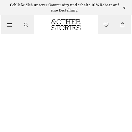
Schließe dich unserer Community und erhalte 10 % Rabatt auf
eine Bestellung.
HOSEN
/
BEKLEIDUNG
VERKÜRZTE HOSE MIT BARREL-BEIN
CHF 129
NEU
CREMEWEISS
32
34
36
38
40
42
44