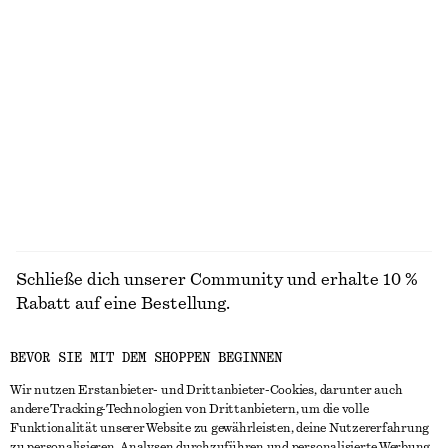
STRICK
KLEIDER
ACCESSOIRES
JACKEN &
MÄNTEL
Schließe dich unserer Community und erhalte 10 %
Rabatt auf eine Bestellung.
BEVOR SIE MIT DEM SHOPPEN BEGINNEN
CREATE ACCOUNT
Wir nutzen Erstanbieter- und Drittanbieter-Cookies, darunter auch
andere Tracking-Technologien von Drittanbietern, um die volle
Funktionalität unserer Website zu gewährleisten, deine Nutzererfahrung
IN KONTAKT TRETEN
zu personalisieren, Analysen durchzuführen und personalisierte Werbung