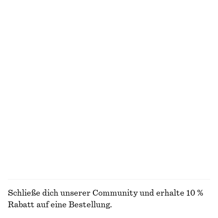
Kastenförmiges T-Shirt aus Baumwolle
Locker geschnittener Strickpullover
chf 35
chf 69
100% organic cotton
Neu
+
8
+
5
Klassische Tragetasche aus Leder
Badeanzug mit überkreuzten Rückenträgern
chf 159
chf 99
Tragetasche aus Stroh
Minirock aus Leinenmix
chf 129
chf 119
Linen-silk
ALLE SCHULTERTASCHEN ENTDECKEN
Schließe dich unserer Community und erhalte 10 %
Rabatt auf eine Bestellung.