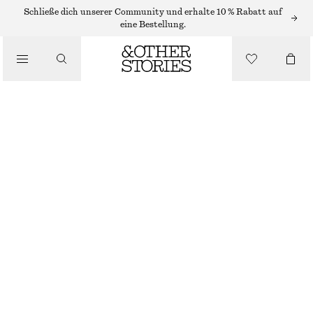
SCHULTERTASCHEN
Schließe dich unserer Community und erhalte 10 % Rabatt auf
eine Bestellung.
SICHELFÖRMIGE UMHÄNGETASCHE
/
TASCHEN
CHF 199
DUNKELBRAUN
ONESIZE
GRÖSSE