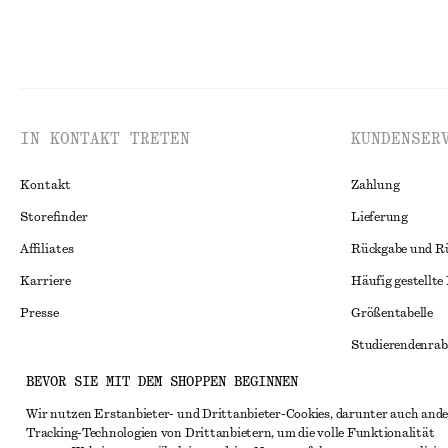
IN KONTAKT TRETEN
KUNDENSER
Kontakt
Zahlung
Storefinder
Lieferung
Affiliates
Rückgabe und R
Karriere
Häufig gestellte
Presse
Größentabelle
Studierendenrab
Alternative Konf
BEVOR SIE MIT DEM SHOPPEN BEGINNEN
Instagram
Allgemeine Gesc
Wir nutzen Erstanbieter- und Drittanbieter-Cookies, darunter auch ande
Pinterest
Tracking-Technologien von Drittanbietern, um die volle Funktionalität
Mitgliedschafts
Facebook