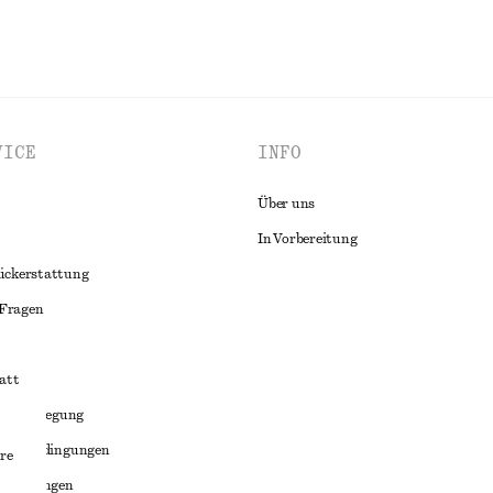
VICE
INFO
Über uns
In Vorbereitung
ückerstattung
 Fragen
att
liktbeilegung
häftsbedingungen
re
bedingungen