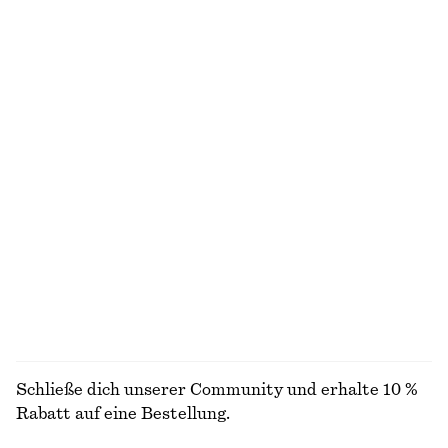
Ärmelloses, drapiertes Midikleid
Kastenförmiges T-Shirt aus Baumwolle
chf 55
chf 129
chf 35
Letzte Chance
100% organic cotton
+
8
adidas BRMD W Sneaker
Midirock aus Baumwolle mit Kordelzug
chf 89
chf 130
chf 65
chf 129
Letzte Chance
Letzte Chance
Ärmelloses Midikleid aus Satin
Bleistift-Rock in Midilänge
chf 139
chf 59
chf 129
Neu
Letzte Chance
+
9
ALLE PUMPS ENTDECKEN
Schließe dich unserer Community und erhalte 10 %
Rabatt auf eine Bestellung.