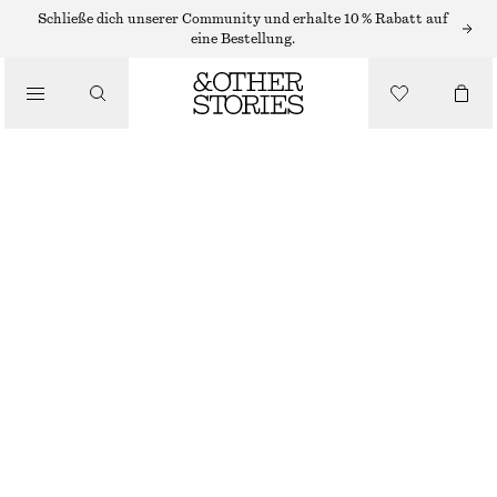
Schließe dich unserer Community und erhalte 10 % Rabatt auf
eine Bestellung.
PUMPS
/
SCHUHE
KLASSISCHE LEDERPUMPS MIT FERSENRIEMEN
CHF 75
CHF 169
NICHT MEHR VORRÄTIG
BRAUN
36
37
38
39
40
41