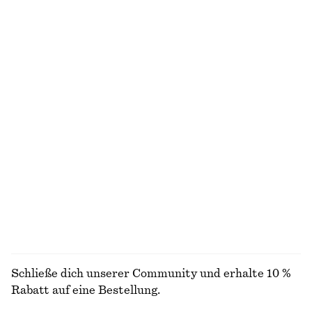
chf 32
chf 69
+
2
Penny-Loafer aus Leder
Lockeres Seidenhemd
chf 179
chf 179
Neu
100% silk
+
3
Elegante Leinenhose
Satinhemd
chf 129
chf 169
Neu
100% linen
ALLE BLUSEN & HEMDEN ENTDECKEN
Schließe dich unserer Community und erhalte 10 %
Rabatt auf eine Bestellung.