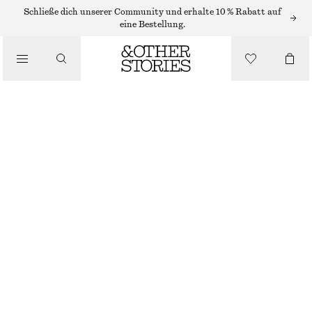
Schließe dich unserer Community und erhalte 10 % Rabatt auf
/
eine Bestellung.
BLUSEN & HEMDEN
SCHMAL ZULAUFENDES HEMD MIT BALLONÄRMELN
CHF 139
/
BEKLEIDUNG
DUNKLES KHAKI
32
34
36
38
40
42
44
Größentabelle
GRÖSSE