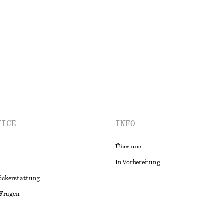
ool-cotton
ALLE OBERTEILE & T-SHIRTS ENTDECKEN
VICE
INFO
Über uns
In Vorbereitung
ückerstattung
 Fragen