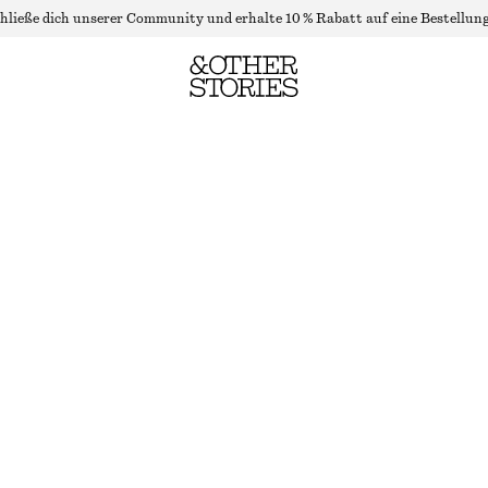
hließe dich unserer Community und erhalte 10 % Rabatt auf eine Bestellung
T-SHIRT MIT RUNDHALSAUSSCHNITT
LETZTE CHANCE
TAUBENBLAU
XS
S
M
L
Größentabelle
GRÖSSE