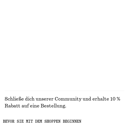
ENTDECKE UNSERE KOLLEKTIONEN
STRICK
KLEIDER
ACCESSOIRES
JACKEN &
MÄNTEL
Schließe dich unserer Community und erhalte 10 %
Rabatt auf eine Bestellung.
BEVOR SIE MIT DEM SHOPPEN BEGINNEN
CREATE ACCOUNT