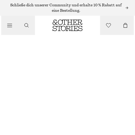
Schließe dich unserer Community und erhalte 10 % Rabatt auf
eine Bestellung.
STRICK
/
BEKLEIDUNG
KURZER STRICKPULLOVER MIT STEHKRAGEN
CHF 129
NICHT MEHR VORRÄTIG
GRÜN
XS
S
M
L