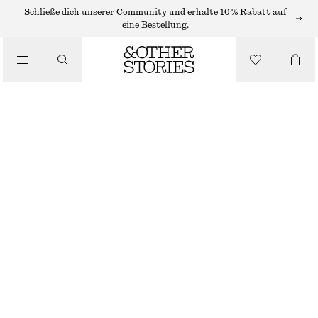
Schließe dich unserer Community und erhalte 10 % Rabatt auf
/
eine Bestellung.
JACKEN & MÄNTEL
ZWEIREIHIGER WOLLMANTEL MIT FISCHGRÄTMUSTER
CHF 399
/
BEKLEIDUNG
NICHT MEHR VORRÄTIG
SCHWARZ/FISCHGRÄTMUSTER
XS
S
M
L