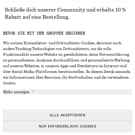
Schließe dich unserer Community und erhalte 10 %
Rabatt auf eine Bestellung.
BEVOR SIE MIT DEM SHOPPEN BEGINNEN
CREATE ACCOUNT
Wir nutzen Erstanbieter- und Drittanbieter-Cookies, darunter auch
andere Tracking-Technologien von Drittanbietern, um die volle
Funktionalität unserer Website zu gewährleisten, deine Nutzererfahrung
IN KONTAKT TRETEN
zu personalisieren, Analysen durchzuführen und personalisierte Werbung
auf unseren Websites, in unseren Apps und Newslettern im Internet und
Kontakt
Instagram
über Social-Media-Plattformen bereitzustellen. Zu diesem Zweck sammeln
KUNDENSERVICE
wir Informationen über Benutzer, ihr Surfverhalten und die verwendeten
Storefinder
Pinterest
Geräte.
Zahlung
INFO
Affiliates
Facebook
Mehr anzeigen
Lieferung
Über uns
Karriere
YouTube
Rückgabe und Rückerstattung
In Vorbereitung
Presse
TikTok
Häufig gestellte Fragen
ALLE AKZEPTIEREN
Größentabelle
NUR ERFORDERLICHE COOKIES
Studierendenrabatt