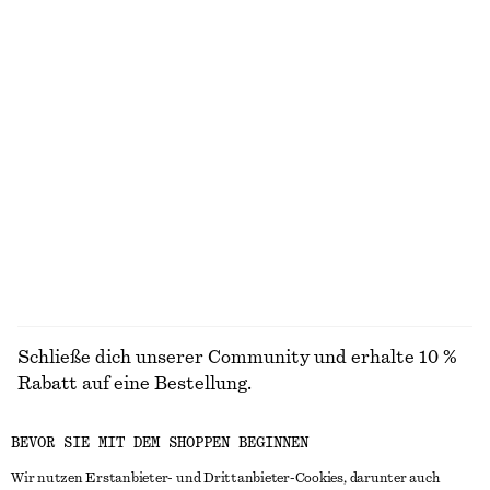
Figurbetontes Tanktop
Elegante Leinenshorts
chf 15
chf 29
chf 65
chf 99
Letzte Chance
Letzte Chance
+
1
Oberteil mit Kordelzug
Tapered Jeans
chf 45
chf 89
chf 129
Letzte Chance
+
1
ALLE BLUSEN & HEMDEN ENTDECKEN
Schließe dich unserer Community und erhalte 10 %
Rabatt auf eine Bestellung.
BEVOR SIE MIT DEM SHOPPEN BEGINNEN
CREATE ACCOUNT
Wir nutzen Erstanbieter- und Drittanbieter-Cookies, darunter auch