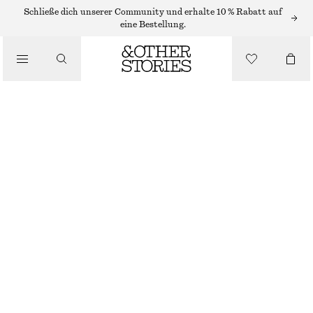
Schließe dich unserer Community und erhalte 10 % Rabatt auf
/
eine Bestellung.
BLUSEN & HEMDEN
SEIDENOBERTEIL MIT KORDELZUG
CHF 69
CHF 139
/
BEKLEIDUNG
LETZTE CHANCE
CREMEWEISS
XS/S
M/L