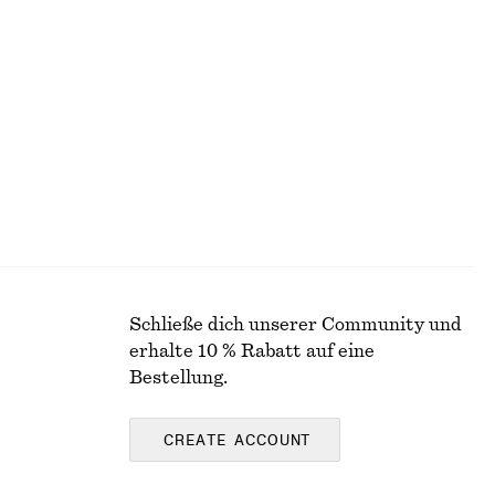
+
2
+
7
Kastenförmiges T-Shirt aus Baumwolle
chf 35
100% organic cotton
Schließe dich unserer Community und
erhalte 10 % Rabatt auf eine
Bestellung.
CREATE ACCOUNT