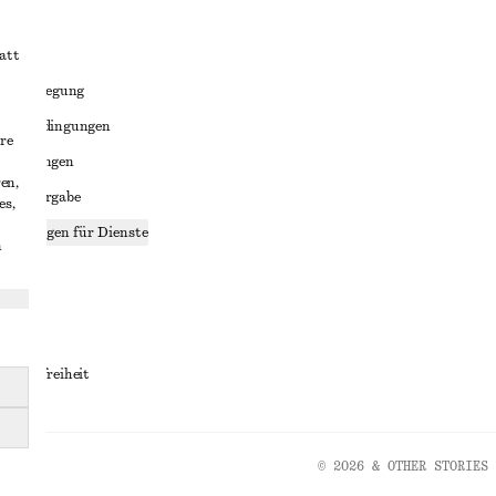
att
liktbeilegung
häftsbedingungen
re
bedingungen
en,
enweitergabe
es,
stellungen für Dienste
n
lärung
ungen
rrierefreiheit
© 2026 & OTHER STORIES