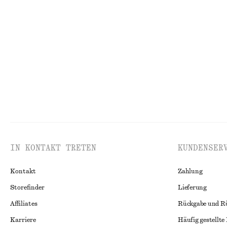
Plissiertes Midikleid mit Dolman-Ärmeln
Geblümte Short
chf 65
chf 139
chf 55
chf 99
Letzte Chance
Letzte Chance
IN KONTAKT TRETEN
KUNDENSER
Kontakt
Zahlung
Storefinder
Lieferung
Affiliates
Rückgabe und R
Karriere
Häufig gestellte