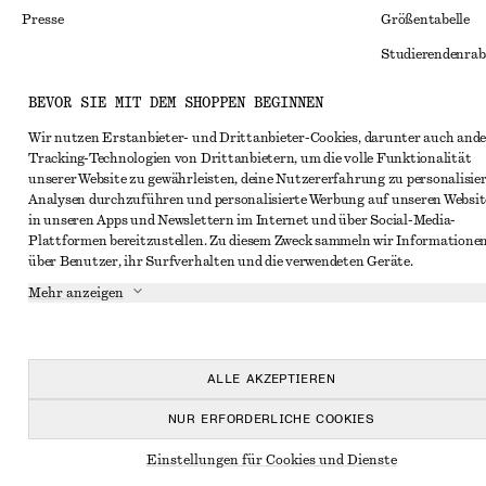
Presse
Größentabelle
Studierendenrab
Alternative Konf
Instagram
BEVOR SIE MIT DEM SHOPPEN BEGINNEN
Allgemeine Gesc
Pinterest
Wir nutzen Erstanbieter- und Drittanbieter-Cookies, darunter auch ande
Tracking-Technologien von Drittanbietern, um die volle Funktionalität
Mitgliedschafts
Facebook
unserer Website zu gewährleisten, deine Nutzererfahrung zu personalisier
Cookies und Dat
Analysen durchzuführen und personalisierte Werbung auf unseren Websit
YouTube
in unseren Apps und Newslettern im Internet und über Social-Media-
Cookies und Ein
TikTok
Plattformen bereitzustellen. Zu diesem Zweck sammeln wir Informatione
über Benutzer, ihr Surfverhalten und die verwendeten Geräte.
Datenschutzerk
Mehr anzeigen
Nutzungsbeding
Impressum
Erklärung zur Ba
ALLE AKZEPTIEREN
NUR ERFORDERLICHE COOKIES
Einstellungen für Cookies und Dienste