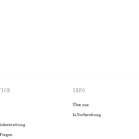
s mit Kordelzug
T-Shirt mit Rundhalsausschnitt
chf 25
chf 32
Letzte Chance
100% cotton
ALLE HOSEN ENTDECKEN
VICE
INFO
Über uns
In Vorbereitung
ückerstattung
 Fragen