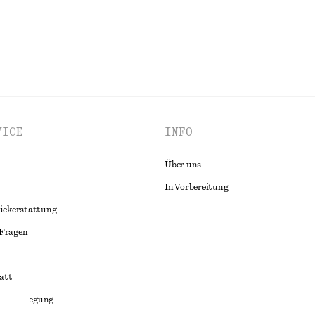
VICE
INFO
Über uns
In Vorbereitung
ückerstattung
 Fragen
att
liktbeilegung