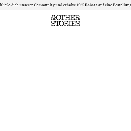
hließe dich unserer Community und erhalte 10 % Rabatt auf eine Bestellung
ENG ANLIEGENDE STRICKJACKE AUS WOLLE
LETZTE CHANCE
SENFGELB
XS
S
M
L
Größentabelle
GRÖSSE