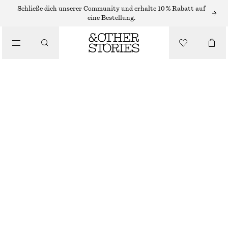
MIDIKLEIDER
Schließe dich unserer Community und erhalte 10 % Rabatt auf
eine Bestellung.
/
KLEIDER
AUSGESTELLTES MIDIKLEID AUS LEINEN
/
CHF 89
CHF 139
BEKLEIDUNG
LETZTE CHANCE
SCHWARZ
32
34
36
38
40
42
44