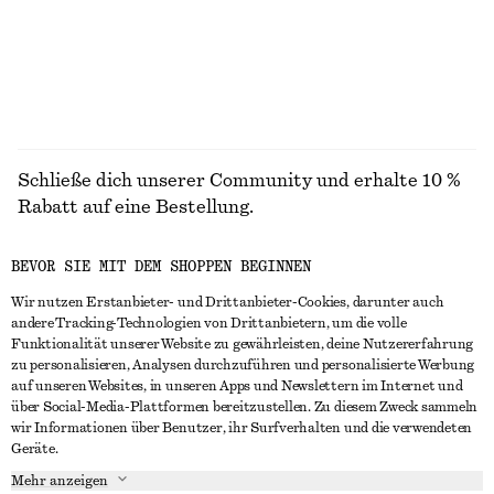
ALLE KLEIDER ENTDECKEN
Schließe dich unserer Community und erhalte 10 %
Rabatt auf eine Bestellung.
BEVOR SIE MIT DEM SHOPPEN BEGINNEN
CREATE ACCOUNT
Wir nutzen Erstanbieter- und Drittanbieter-Cookies, darunter auch
andere Tracking-Technologien von Drittanbietern, um die volle
Funktionalität unserer Website zu gewährleisten, deine Nutzererfahrung
IN KONTAKT TRETEN
zu personalisieren, Analysen durchzuführen und personalisierte Werbung
auf unseren Websites, in unseren Apps und Newslettern im Internet und
Kontakt
Instagram
über Social-Media-Plattformen bereitzustellen. Zu diesem Zweck sammeln
KUNDENSERVICE
wir Informationen über Benutzer, ihr Surfverhalten und die verwendeten
Storefinder
Pinterest
Geräte.
Zahlung
INFO
Affiliates
Facebook
Mehr anzeigen
Lieferung