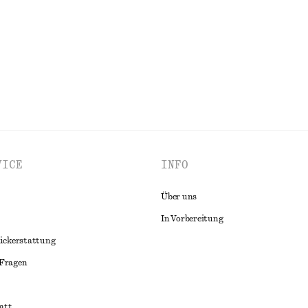
ALLE BLUSEN & HEMDEN ENTDECKEN
VICE
INFO
Über uns
In Vorbereitung
ückerstattung
 Fragen
att