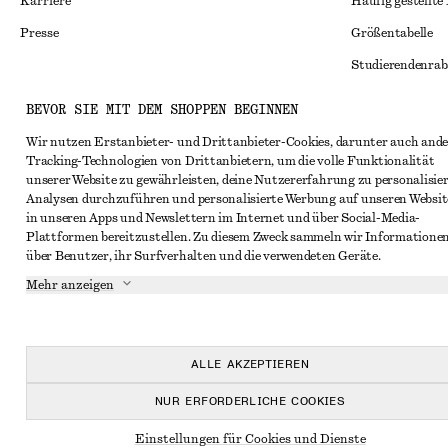
Karriere
Häufig gestellte
Presse
Größentabelle
Studierendenrab
Alternative Konf
Instagram
BEVOR SIE MIT DEM SHOPPEN BEGINNEN
Allgemeine Gesc
Pinterest
Wir nutzen Erstanbieter- und Drittanbieter-Cookies, darunter auch ande
Tracking-Technologien von Drittanbietern, um die volle Funktionalität
Mitgliedschafts
Facebook
unserer Website zu gewährleisten, deine Nutzererfahrung zu personalisier
Cookies und Dat
Analysen durchzuführen und personalisierte Werbung auf unseren Websit
YouTube
in unseren Apps und Newslettern im Internet und über Social-Media-
Cookies und Ein
TikTok
Plattformen bereitzustellen. Zu diesem Zweck sammeln wir Informatione
über Benutzer, ihr Surfverhalten und die verwendeten Geräte.
Datenschutzerk
Mehr anzeigen
Nutzungsbeding
Impressum
Erklärung zur Ba
ALLE AKZEPTIEREN
NUR ERFORDERLICHE COOKIES
Einstellungen für Cookies und Dienste