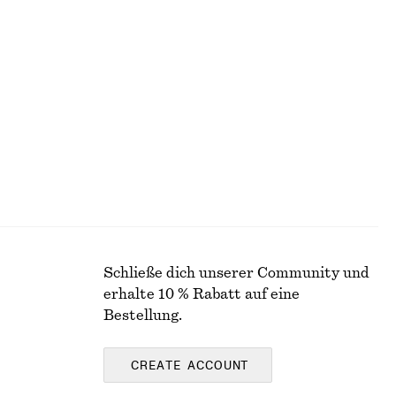
+
3
Midi-Trägerkleid aus Satin
chf 89
chf 129
Letzte Chance
Schließe dich unserer Community und
erhalte 10 % Rabatt auf eine
Bestellung.
CREATE ACCOUNT