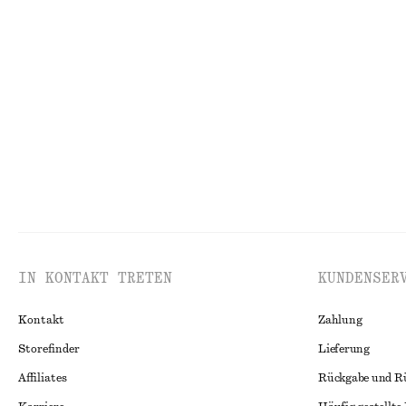
Midirock aus Satin mit Kordelzug
Minikleid mit K
chf 39
chf 99
chf 69
chf 99
Letzte Chance
Letzte Chance
IN KONTAKT TRETEN
KUNDENSER
Kontakt
Zahlung
Storefinder
Lieferung
Affiliates
Rückgabe und R