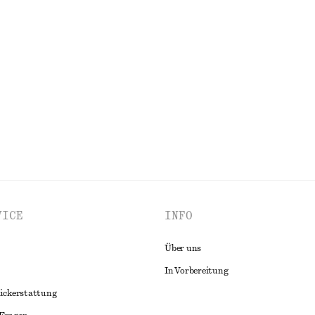
ordelzug
Oberteil mit Bindedetail vorne
chf 32
chf 89
Letzte Chance
ALLE KLEIDER ENTDECKEN
VICE
INFO
Über uns
In Vorbereitung
ückerstattung