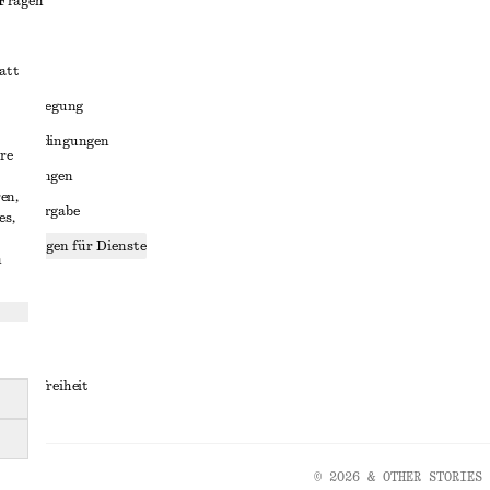
 Fragen
att
liktbeilegung
häftsbedingungen
re
bedingungen
en,
enweitergabe
es,
stellungen für Dienste
n
lärung
ungen
rrierefreiheit
© 2026 & OTHER STORIES