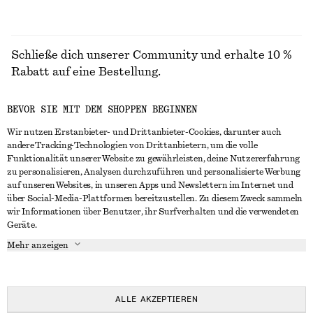
Schließe dich unserer Community und erhalte 10 %
Rabatt auf eine Bestellung.
BEVOR SIE MIT DEM SHOPPEN BEGINNEN
CREATE ACCOUNT
Wir nutzen Erstanbieter- und Drittanbieter-Cookies, darunter auch
andere Tracking-Technologien von Drittanbietern, um die volle
Funktionalität unserer Website zu gewährleisten, deine Nutzererfahrung
IN KONTAKT TRETEN
zu personalisieren, Analysen durchzuführen und personalisierte Werbung
auf unseren Websites, in unseren Apps und Newslettern im Internet und
Kontakt
Instagram
über Social-Media-Plattformen bereitzustellen. Zu diesem Zweck sammeln
KUNDENSERVICE
wir Informationen über Benutzer, ihr Surfverhalten und die verwendeten
Storefinder
Pinterest
Geräte.
Zahlung
INFO
Affiliates
Facebook
Mehr anzeigen
Lieferung
Über uns
Karriere
YouTube
Rückgabe und Rückerstattung
In Vorbereitung
Presse
TikTok
Häufig gestellte Fragen
ALLE AKZEPTIEREN