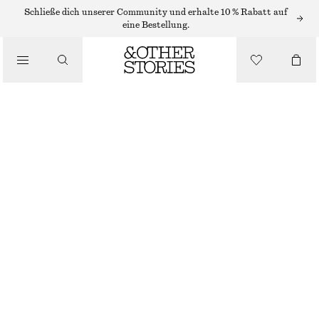
/
Schließe dich unserer Community und erhalte 10 % Rabatt auf
OBERTEILE & T-SHIRTS
eine Bestellung.
T-SHIRT MIT V-AUSSCHNITT UND RAFFUNGEN
CHF 32
CHF 49
/
LETZTE CHANCE
BEKLEIDUNG
ROSA
XS
S
M
L