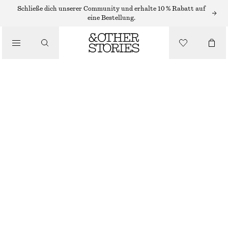
/
Schließe dich unserer Community und erhalte 10 % Rabatt auf
OBERTEILE & T-SHIRTS
eine Bestellung.
T-SHIRT AUS BAUMWOLLE MIT RUNDHALSAUSSCHNITT
CHF 27
CHF 35
/
LETZTE CHANCE
BEKLEIDUNG
FLIEDER
+
14
XS
S
M
L
Größentabelle
GRÖSSE