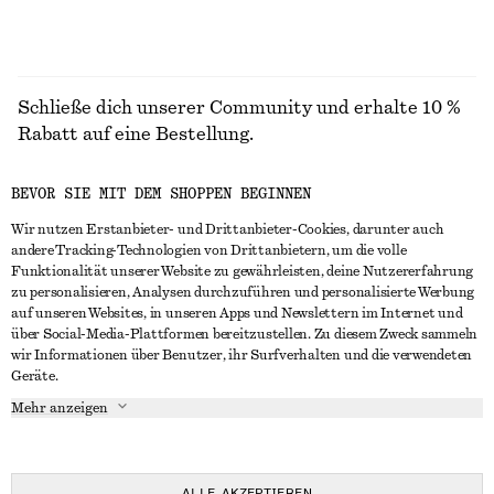
Schließe dich unserer Community und erhalte 10 %
Rabatt auf eine Bestellung.
BEVOR SIE MIT DEM SHOPPEN BEGINNEN
CREATE ACCOUNT
Wir nutzen Erstanbieter- und Drittanbieter-Cookies, darunter auch
andere Tracking-Technologien von Drittanbietern, um die volle
Funktionalität unserer Website zu gewährleisten, deine Nutzererfahrung
IN KONTAKT TRETEN
zu personalisieren, Analysen durchzuführen und personalisierte Werbung
auf unseren Websites, in unseren Apps und Newslettern im Internet und
Kontakt
Instagram
über Social-Media-Plattformen bereitzustellen. Zu diesem Zweck sammeln
KUNDENSERVICE
wir Informationen über Benutzer, ihr Surfverhalten und die verwendeten
Storefinder
Pinterest
Geräte.
Zahlung
INFO
Affiliates
Facebook
Mehr anzeigen
Lieferung
Über uns
Karriere
YouTube
Rückgabe und Rückerstattung
In Vorbereitung
Presse
TikTok
Häufig gestellte Fragen
ALLE AKZEPTIEREN