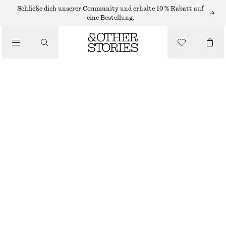
/
Schließe dich unserer Community und erhalte 10 % Rabatt auf
OBERTEILE & T-SHIRTS
eine Bestellung.
JERSEY-T-SHIRT MIT GRAFIKDRUCK
CHF 32
CHF 59
/
NICHT MEHR VORRÄTIG
BEKLEIDUNG
PFIRSICHFARBENER BLUMENPRINT
XS
S
M
L