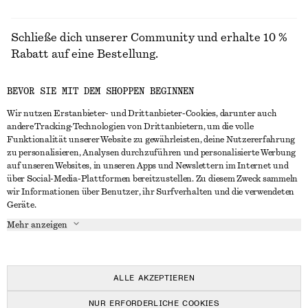
Schließe dich unserer Community und erhalte 10 %
Rabatt auf eine Bestellung.
BEVOR SIE MIT DEM SHOPPEN BEGINNEN
CREATE ACCOUNT
Wir nutzen Erstanbieter- und Drittanbieter-Cookies, darunter auch
andere Tracking-Technologien von Drittanbietern, um die volle
Funktionalität unserer Website zu gewährleisten, deine Nutzererfahrung
IN KONTAKT TRETEN
zu personalisieren, Analysen durchzuführen und personalisierte Werbung
auf unseren Websites, in unseren Apps und Newslettern im Internet und
Kontakt
Instagram
über Social-Media-Plattformen bereitzustellen. Zu diesem Zweck sammeln
KUNDENSERVICE
wir Informationen über Benutzer, ihr Surfverhalten und die verwendeten
Storefinder
Pinterest
Geräte.
Zahlung
INFO
Affiliates
Facebook
Mehr anzeigen
Lieferung
Über uns
Karriere
YouTube
Rückgabe und Rückerstattung
In Vorbereitung
Presse
TikTok
Häufig gestellte Fragen
ALLE AKZEPTIEREN
Größentabelle
NUR ERFORDERLICHE COOKIES