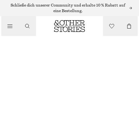
PULLOVER
Schließe dich unserer Community und erhalte 10 % Rabatt auf
eine Bestellung.
/
STRICK
FLORALER JACQUARD-STRICKPULLOVER
/
BEKLEIDUNG
CHF 32
CHF 99
NICHT MEHR VORRÄTIG
ROSA/GEBLÜMT
XS
S
M
L