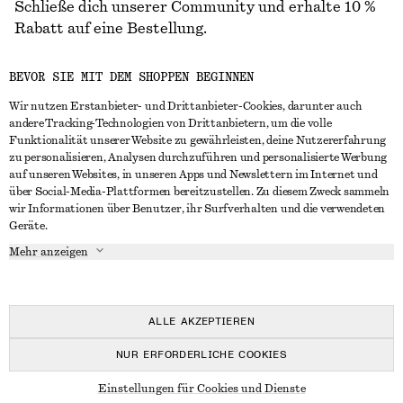
Schließe dich unserer Community und erhalte 10 %
Rabatt auf eine Bestellung.
BEVOR SIE MIT DEM SHOPPEN BEGINNEN
CREATE ACCOUNT
Wir nutzen Erstanbieter- und Drittanbieter-Cookies, darunter auch
andere Tracking-Technologien von Drittanbietern, um die volle
Funktionalität unserer Website zu gewährleisten, deine Nutzererfahrung
IN KONTAKT TRETEN
zu personalisieren, Analysen durchzuführen und personalisierte Werbung
auf unseren Websites, in unseren Apps und Newslettern im Internet und
Kontakt
Instagram
über Social-Media-Plattformen bereitzustellen. Zu diesem Zweck sammeln
KUNDENSERVICE
wir Informationen über Benutzer, ihr Surfverhalten und die verwendeten
Storefinder
Pinterest
Geräte.
Zahlung
INFO
Affiliates
Facebook
Mehr anzeigen
Lieferung
Über uns
Karriere
YouTube
Rückgabe und Rückerstattung
In Vorbereitung
Presse
TikTok
Häufig gestellte Fragen
ALLE AKZEPTIEREN
Größentabelle
NUR ERFORDERLICHE COOKIES
Studierendenrabatt
© 2026 & OTHER STORIES
Einstellungen für Cookies und Dienste
Alternative Konfliktbeilegung