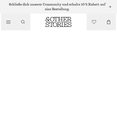
STRICKKLEIDER
Schließe dich unserer Community und erhalte 10 % Rabatt auf
eine Bestellung.
/
KLEIDER
LANGÄRMLIGES MINI-STRICKKLEID
/
CHF 79
CHF 139
BEKLEIDUNG
LETZTE CHANCE
BEIGE/GEMUSTERT
XS
S
M
L