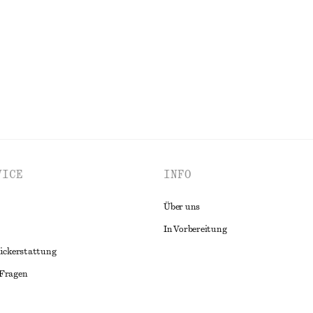
Letzte Chance
ALLE KLEIDER ENTDECKEN
VICE
INFO
Über uns
In Vorbereitung
ückerstattung
 Fragen