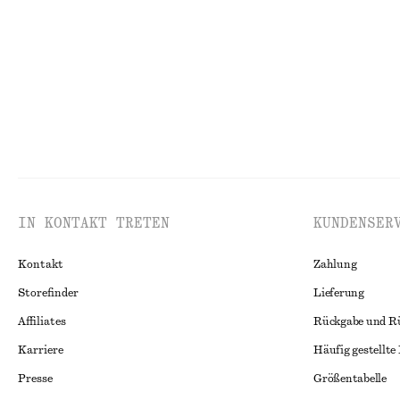
Letzte Chance
Letzte Chance
IN KONTAKT TRETEN
KUNDENSER
Kontakt
Zahlung
Storefinder
Lieferung
Affiliates
Rückgabe und R
Karriere
Häufig gestellte
Presse
Größentabelle