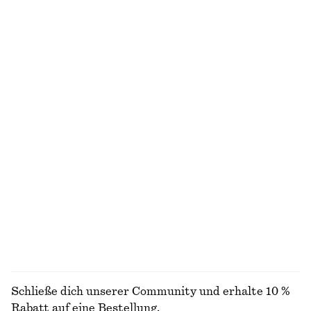
Kurzärmliges Hemd aus Baumwolle
Verkürzte Jeans mit weitem Bein
chf 55
chf 89
chf 119
Letzte Chance
100% cotton
T-Shirt mit Rundhalsausschnitt
T-Shirt mit Rundhalsausschnitt
chf 25
chf 32
chf 25
chf 32
Letzte Chance
Letzte Chance
100% cotton
100% cotton
+
1
+
1
Mini-Hemdblusenkleid aus Jacquard
Schmal geschnittene Caprihose
chf 59
chf 119
chf 27
chf 69
Letzte Chance
Letzte Chance
ALLE HOSEN ENTDECKEN
Schließe dich unserer Community und erhalte 10 %
Rabatt auf eine Bestellung.