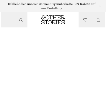
SHORTS
Schließe dich unserer Community und erhalte 10 % Rabatt auf
eine Bestellung.
/
HOSEN
/
JACQUARD-MINISHORTS MIT SPITZENBESATZ
BEKLEIDUNG
CHF 59
CHF 89
LETZTE CHANCE
HELLBEIGE
XS
S
M
L