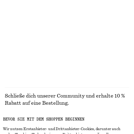
Feinstrick-T-Shirt
Geblümte Shorts mit Kordelzug
chf 39
chf 69
chf 55
chf 99
Letzte Chance
Letzte Chance
Schultertasche aus Stroh mit Lederpaspelierung
Jacquard-Minishorts mit Spitzenbesatz
chf 75
chf 129
chf 55
chf 89
Letzte Chance
Letzte Chance
ALLE HOSEN ENTDECKEN
Schließe dich unserer Community und erhalte 10 %
Rabatt auf eine Bestellung.
BEVOR SIE MIT DEM SHOPPEN BEGINNEN
CREATE ACCOUNT
Wir nutzen Erstanbieter- und Drittanbieter-Cookies, darunter auch