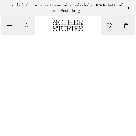
SHORTS
Schließe dich unserer Community und erhalte 10 % Rabatt auf
eine Bestellung.
/
HOSEN
/
BAUMWOLLSHORTS MIT HOHEM BUND
BEKLEIDUNG
CHF 35
CHF 89
LETZTE CHANCE
BEIGE/GESTREIFT
XS
S
M
L