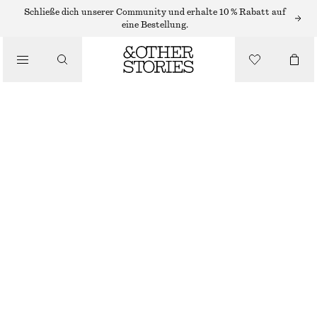
KETTEN
Schließe dich unserer Community und erhalte 10 % Rabatt auf
eine Bestellung.
/
SCHMUCK
/
MEHRLAGIGE HALSKETTE MIT ANHÄNGER
ACCESSOIRES
CHF 45
NICHT MEHR VORRÄTIG
GOLD
ONESIZE
GRÖSSE