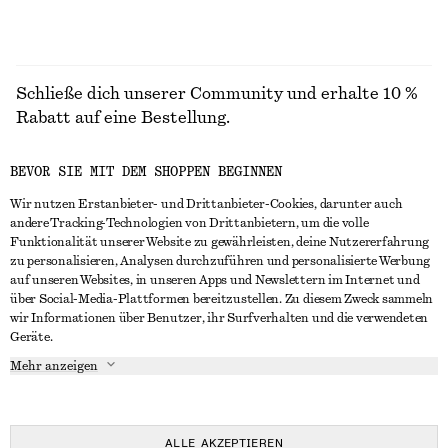
Schließe dich unserer Community und erhalte 10 %
Rabatt auf eine Bestellung.
BEVOR SIE MIT DEM SHOPPEN BEGINNEN
CREATE ACCOUNT
Wir nutzen Erstanbieter- und Drittanbieter-Cookies, darunter auch
andere Tracking-Technologien von Drittanbietern, um die volle
Funktionalität unserer Website zu gewährleisten, deine Nutzererfahrung
IN KONTAKT TRETEN
zu personalisieren, Analysen durchzuführen und personalisierte Werbung
auf unseren Websites, in unseren Apps und Newslettern im Internet und
Kontakt
Instagram
über Social-Media-Plattformen bereitzustellen. Zu diesem Zweck sammeln
KUNDENSERVICE
wir Informationen über Benutzer, ihr Surfverhalten und die verwendeten
Storefinder
Pinterest
Geräte.
Zahlung
INFO
Affiliates
Facebook
Mehr anzeigen
Lieferung
Über uns
Karriere
YouTube
Rückgabe und Rückerstattung
In Vorbereitung
Presse
TikTok
Häufig gestellte Fragen
ALLE AKZEPTIEREN