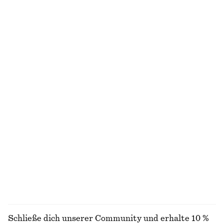
Midikleid mit Tanktop-Oberteil
Geripptes Tanktop
chf 129
chf 69
+
2
Strickweste aus Wolle und Baumwolle
Gewebter Pullunder
chf 89
chf 99
Neu
Wool-cotton
Strickkleid in Midi-Länge
Tuch mit Polka-Dots
chf 119
chf 89
100% silk
ALLE BLUSEN & HEMDEN ENTDECKEN
Schließe dich unserer Community und erhalte 10 %