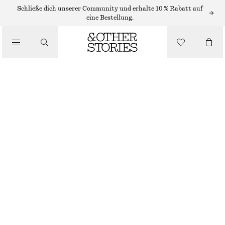
Schließe dich unserer Community und erhalte 10 % Rabatt auf
/
eine Bestellung.
BLUSEN & HEMDEN
SCHMAL ZULAUFENDES HEMD
CHF 89
/
BEKLEIDUNG
NEU
ROSA
XS
S
M
L