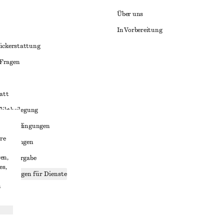
Über uns
In Vorbereitung
ückerstattung
 Fragen
att
liktbeilegung
häftsbedingungen
re
bedingungen
en,
enweitergabe
es,
stellungen für Dienste
n
lärung
ungen