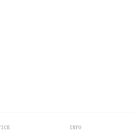
MEHR ENTDECKEN
NSEL
AUGEN & AUGENBRAUEN
NAGELPFLEGE
VICE
INFO