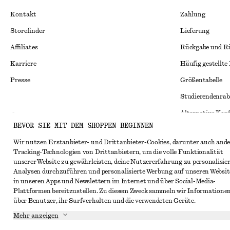
Kontakt
Zahlung
Storefinder
Lieferung
Affiliates
Rückgabe und R
Karriere
Häufig gestellte
Presse
Größentabelle
Studierendenrab
Alternative Konf
Instagram
BEVOR SIE MIT DEM SHOPPEN BEGINNEN
Allgemeine Gesc
Pinterest
Wir nutzen Erstanbieter- und Drittanbieter-Cookies, darunter auch ande
Mitgliedschafts
Facebook
Tracking-Technologien von Drittanbietern, um die volle Funktionalität
unserer Website zu gewährleisten, deine Nutzererfahrung zu personalisier
Cookies und Dat
YouTube
Analysen durchzuführen und personalisierte Werbung auf unseren Websit
Cookies und Ein
in unseren Apps und Newslettern im Internet und über Social-Media-
TikTok
Plattformen bereitzustellen. Zu diesem Zweck sammeln wir Informatione
Datenschutzerk
über Benutzer, ihr Surfverhalten und die verwendeten Geräte.
Nutzungsbeding
Mehr anzeigen
Impressum