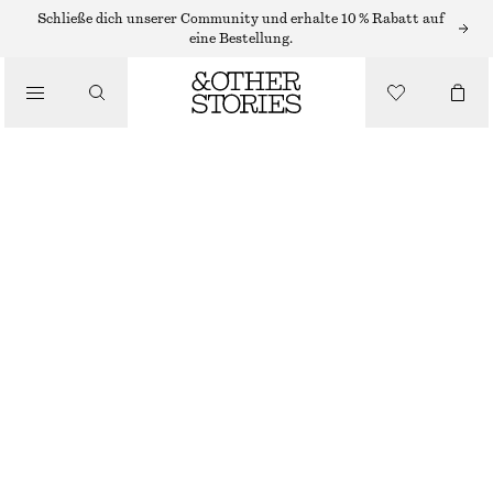
Schließe dich unserer Community und erhalte 10 % Rabatt auf
/
eine Bestellung.
BLUSEN & HEMDEN
LEINENHEMD MIT TAILLE MIT FALTEN
CHF 129
/
BEKLEIDUNG
HELLBEIGE
32
34
36
38
40
42
44
Größentabelle
GRÖSSE