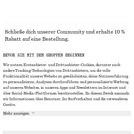
Schließe dich unserer Community und erhalte 10 %
Rabatt auf eine Bestellung.
BEVOR SIE MIT DEM SHOPPEN BEGINNEN
CREATE ACCOUNT
Wir nutzen Erstanbieter- und Drittanbieter-Cookies, darunter auch
andere Tracking-Technologien von Drittanbietern, um die volle
Funktionalität unserer Website zu gewährleisten, deine Nutzererfahrung
IN KONTAKT TRETEN
zu personalisieren, Analysen durchzuführen und personalisierte Werbung
auf unseren Websites, in unseren Apps und Newslettern im Internet und
Kontakt
Instagram
über Social-Media-Plattformen bereitzustellen. Zu diesem Zweck sammeln
KUNDENSERVICE
wir Informationen über Benutzer, ihr Surfverhalten und die verwendeten
Storefinder
Pinterest
Geräte.
Zahlung
INFO
Affiliates
Facebook
Mehr anzeigen
Lieferung
Über uns
Karriere
YouTube
Rückgabe und Rückerstattung
In Vorbereitung
Presse
TikTok